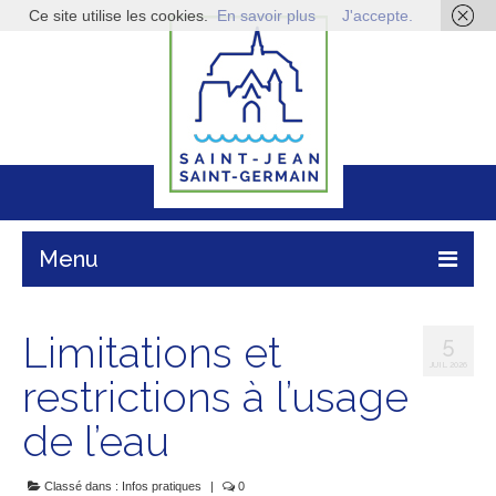
Ce site utilise les cookies.
En savoir plus
J'accepte.
Menu
Mairie
Limitations et
5
Vie pratique
JUIL 2026
restrictions à l’usage
Enfance & jeunesse
de l’eau
Infos économiques
Classé dans :
Infos pratiques
|
0