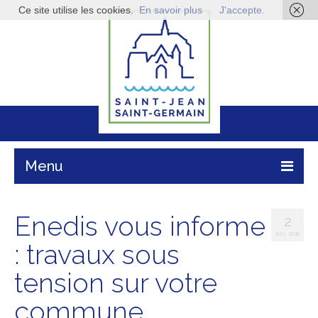
Ce site utilise les cookies.
En savoir plus
J'accepte.
Menu
Mairie
Enedis vous informe
2
Vie pratique
JUIL 2026
: travaux sous
Enfance & jeunesse
tension sur votre
Infos économiques
commune