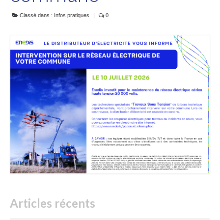
Associations
Classé dans :
Infos pratiques
|
0
Patrimoine
Tourisme
Articles récents