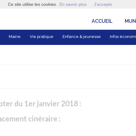
Ce site utilise les cookies.
En savoir plus
J'accepte.
ACCUEIL
MUNI
Mairie
Vie pratique
Enfance & jeunesse
Infos économ
pter du 1er janvier 2018 :
acement cinéraire :