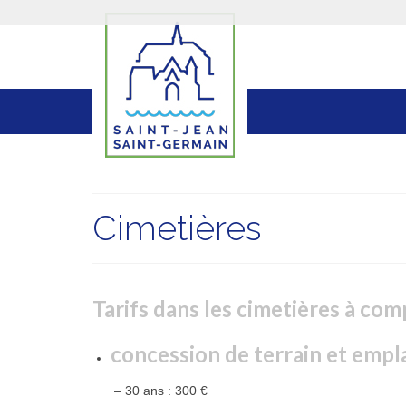
Cimetières
Tarifs dans les cimetières à com
concession de terrain et empl
– 30 ans : 300 €