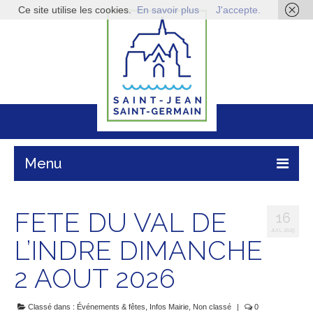
Ce site utilise les cookies.
En savoir plus
J'accepte.
Menu
Mairie
FETE DU VAL DE
16
Vie pratique
JUIL 2025
L’INDRE DIMANCHE
Enfance & jeunesse
2 AOUT 2026
Infos économiques
Classé dans :
Événements & fêtes
,
Infos Mairie
,
Non classé
|
0