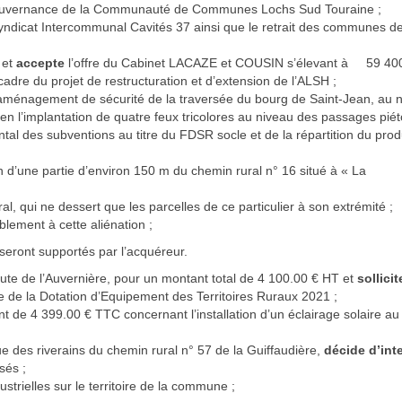
e gouvernance de la Communauté de Communes Lochs Sud Touraine ;
yndicat Intercommunal Cavités 37 ainsi que le retrait des communes d
 et
accepte
l’offre du Cabinet LACAZE et COUSIN s’élevant à 59 40
adre du projet de restructuration et d’extension de l’ALSH ;
d’aménagement de sécurité de la traversée du bourg de Saint-Jean, au 
en l’implantation de quatre feux tricolores au niveau des passages pié
al des subventions au titre du FDSR socle et de la répartition du prod
on d’une partie d’environ 150 m du chemin rural n° 16 situé à « La
ral, qui ne dessert que les parcelles de ce particulier à son extrémité ;
lement à cette aliénation ;
e seront supportés par l’acquéreur.
oute de l’Auvernière, pour un montant total de 4 100.00 € HT et
sollici
re de la Dotation d’Equipement des Territoires Ruraux 2021 ;
t de 4 399.00 € TTC concernant l’installation d’un éclairage solaire au
ique des riverains du chemin rural n° 57 de la Guiffaudière,
décide d’inte
sés ;
dustrielles sur le territoire de la commune ;