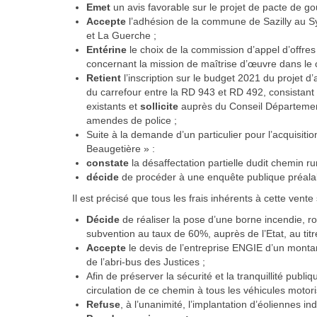
Emet
un avis favorable sur le projet de pacte d
Accepte
l’adhésion de la commune de Sazilly au S
et La Guerche ;
Entérine
le choix de la commission d’appel d’offres
concernant la mission de maîtrise d’œuvre dans le c
Retient
l’inscription sur le budget 2021 du projet 
du carrefour entre la RD 943 et RD 492, consistant 
existants et
sollicite
auprès du Conseil Département
amendes de police ;
Suite à la demande d’un particulier pour l’acquisiti
Beaugetière » :
constate
la désaffectation partielle dudit chemin ru
décide
de procéder à une enquête publique préalab
Il est précisé que tous les frais inhérents à cette vent
Décide
de réaliser la pose d’une borne incendie, r
subvention au taux de 60%, auprès de l’Etat, au tit
Accepte
le devis de l’entreprise ENGIE d’un montan
de l’abri-bus des Justices ;
Afin de préserver la sécurité et la tranquillité publ
circulation de ce chemin à tous les véhicules motori
Refuse
, à l’unanimité, l’implantation d’éoliennes in