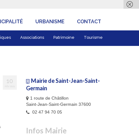
CIPALITÉ
URBANISME
CONTACT
iques
Associations
Patrimoine
Tourisme
10
Mairie de Saint-Jean-Saint-
FÉV 2021
Germain
1 route de Châtillon
Saint-Jean-Saint-Germain 37600
02 47 94 70 05
s
Infos Mairie