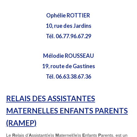
Ophélie ROTTIER
10, rue des Jardins
Tél. 06.77.96.67.29
Mélodie ROUSSEAU
19, route de Gastines
Tél. 06.63.38.67.36
RELAIS DES ASSISTANTES
MATERNELLES ENFANTS PARENTS
(RAMEP)
Le
R
elais d’
A
ssistant(e)s
M
aternel(le)s
E
nfants
P
arents, est un