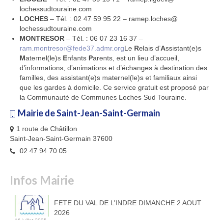
lochessudtouraine.com
LOCHES
– Tél. : 02 47 59 95 22 – ramep.loches@
lochessudtouraine.com
MONTRESOR
– Tél. : 06 07 23 16 37 –
ram.montresor@fede37.admr.org
Le
R
elais d’
A
ssistant(e)s
M
aternel(le)s
E
nfants
P
arents, est un lieu d’accueil,
d’informations, d’animations et d’échanges à destination des
familles, des assistant(e)s maternel(le)s et familiaux ainsi
que les gardes à domicile. Ce service gratuit est proposé par
la Communauté de Communes Loches Sud Touraine.
Mairie de Saint-Jean-Saint-Germain
1 route de Châtillon
Saint-Jean-Saint-Germain 37600
02 47 94 70 05
Infos Mairie
FETE DU VAL DE L’INDRE DIMANCHE 2 AOUT
2026