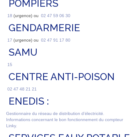
POMPIERS
Associations
Patrimoine
18
(urgence) ou
02 47 59 06 30
GENDARMERIE
Tourisme
17
(urgence) ou
02 47 91 17 80
SAMU
15
CENTRE ANTI-POISON
02 47 48 21 21
ENEDIS :
Gestionnaire du réseau de distribution d’électricité.
Informations concernant le bon fonctionnement du compteur
Linky.